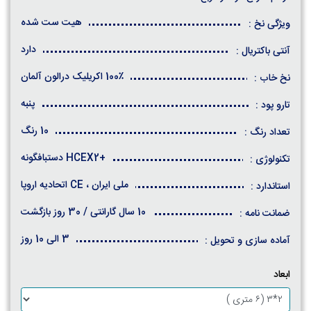
هیت ست شده
ویژگی نخ :
دارد
آنتی باکتریال :
100٪ اکریلیک درالون آلمان
نخ خاب :
پنبه
تارو پود :
10 رنگ
تعداد رنگ :
+HCEX2 دستبافگونه
تکنولوژی :
ملی ایران ، CE اتحادیه اروپا
استاندارد :
10 سال گارانتی / 30 روز بازگشت
ضمانت نامه :
3 الی 10 روز
آماده سازی و تحویل :
ابعاد