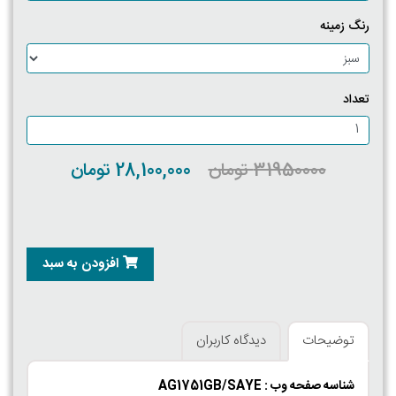
رنگ زمینه
تعداد
31950000 تومان
28,100,000 تومان
افزودن به سبد
توضیحات
دیدگاه کاربران
شناسه صفحه وب : AG1751GB/SAYE