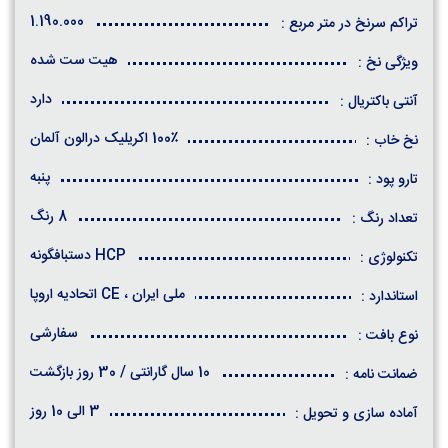
1.190.000
تراکم سرنخ در متر مربع :
هیت ست شده
ویژگی نخ :
دارد
آنتی باکتریال :
100٪ اکریلیک درالون آلمان
نخ خاب :
پنبه
تارو پود :
8 رنگ
تعداد رنگ :
HCP دستبافگونه
تکنولوژی :
ملی ایران ، CE اتحادیه اروپا
استاندارد :
سفارشی
نوع بافت :
10 سال گارانتی / 30 روز بازگشت
ضمانت نامه :
3 الی 10 روز
آماده سازی و تحویل :