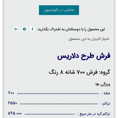
نمایش در دکوراسیون
این محصول را با دوستانتان به اشتراک بگذارید:
امتیاز کاربران به این محصول
فرش طرح دلاریس
گروه: فرش 700 شانه 8 رنگ
ویژگی ها:
700
شانه :
2550
تراکم :
595.000
تراکم گره در متر مربع :