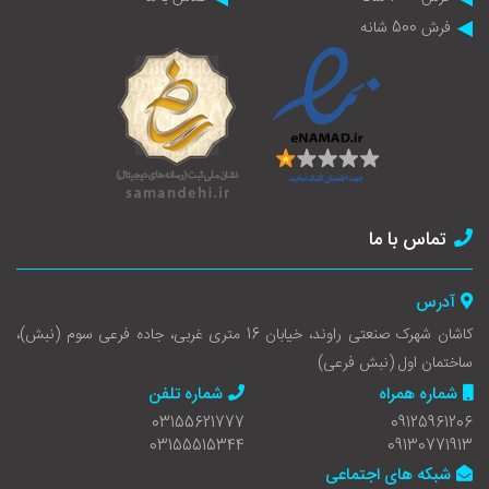
فرش 500 شانه
تماس با ما
آدرس
کاشان شهرک صنعتی راوند، خیابان 16 متری غربی، جاده فرعی سوم (نبش)،
ساختمان اول (نبش فرعی)
شماره همراه
شماره تلفن
03155621777
09125961206
03155515344
09130771913
شبکه های اجتماعی