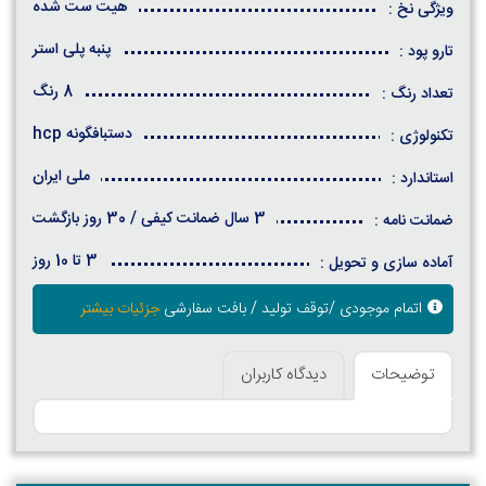
هیت ست شده
ویژگی نخ :
پنبه پلی استر
تارو پود :
8 رنگ
تعداد رنگ :
دستبافگونه hcp
تکنولوژی :
ملی ایران
استاندارد :
3 سال ضمانت کیفی / 30 روز بازگشت
ضمانت نامه :
3 تا 10 روز
آماده سازی و تحویل :
اتمام موجودی /توقف تولید / بافت سفارشی
جزئیات بیشتر
توضیحات
دیدگاه کاربران