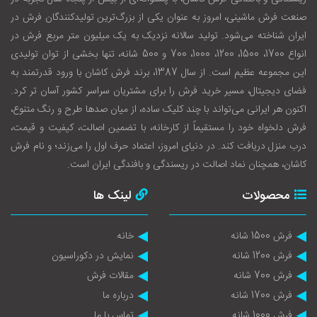
صنعت فرش ماشینی، امروز به عنوان یکی از بزرگ‌ترین تولیدکنندگان فرش در
ایران شناخته می‌شود. تولید سالانه نزدیک به یک میلیون متر مربع فرش در
انواع 1700، 1500، 1200، 1000، 700 و 500 شانه، تنها بخشی از توان تولیدی
این مجموعه عظیم است. از سال 1387، برند فرش کاشان با ورود قدرتمند به
فضای دیجیتال، مسیر خرید فرش را برای مشتریان سراسر کشور آسان‌ تر کرد.
اکنون هر ایرانی می‌تواند با چند کلیک ساده، از میان صدها طرح و رنگ متنوع،
فرش دلخواه خود را مستقیماً از کارخانه، با تضمین اصالت، کیفیت و قیمت،
درب منزل دریافت کند. در دنیای امروز، اعتماد حرف اول را می‌زند؛ و نام فرش
کاشان، همچنان نماد اصالت در ریسندگی و بافندگی ایران است.
محصولات
لینک ها
فرش 1500 شانه
خانه
فرش 1200 شانه
نمایش در دکوراسیون
فرش 700 شانه
مقالات فرش
فرش 1700 شانه
درباره ما
فرش 1000 شانه
تماس با ما