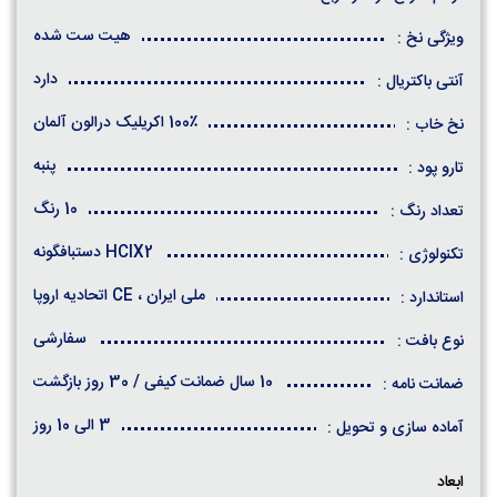
هیت ست شده
ویژگی نخ :
دارد
آنتی باکتریال :
100٪ اکریلیک درالون آلمان
نخ خاب :
پنبه
تارو پود :
10 رنگ
تعداد رنگ :
HCIX2 دستبافگونه
تکنولوژی :
ملی ایران ، CE اتحادیه اروپا
استاندارد :
سفارشی
نوع بافت :
10 سال ضمانت کیفی / 30 روز بازگشت
ضمانت نامه :
3 الی 10 روز
آماده سازی و تحویل :
ابعاد