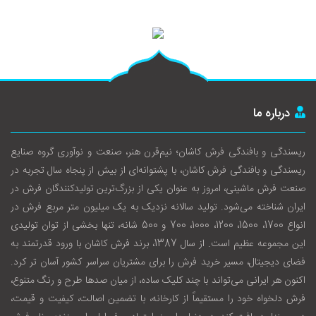
درباره ما
ریسندگی و بافندگی فرش کاشان؛ نیم‌قرن هنر، صنعت و نوآوری گروه صنایع
ریسندگی و بافندگی فرش کاشان، با پشتوانه‌ای از بیش از پنجاه سال تجربه در
صنعت فرش ماشینی، امروز به عنوان یکی از بزرگ‌ترین تولیدکنندگان فرش در
ایران شناخته می‌شود. تولید سالانه نزدیک به یک میلیون متر مربع فرش در
انواع 1700، 1500، 1200، 1000، 700 و 500 شانه، تنها بخشی از توان تولیدی
این مجموعه عظیم است. از سال 1387، برند فرش کاشان با ورود قدرتمند به
فضای دیجیتال، مسیر خرید فرش را برای مشتریان سراسر کشور آسان‌ تر کرد.
اکنون هر ایرانی می‌تواند با چند کلیک ساده، از میان صدها طرح و رنگ متنوع،
فرش دلخواه خود را مستقیماً از کارخانه، با تضمین اصالت، کیفیت و قیمت،