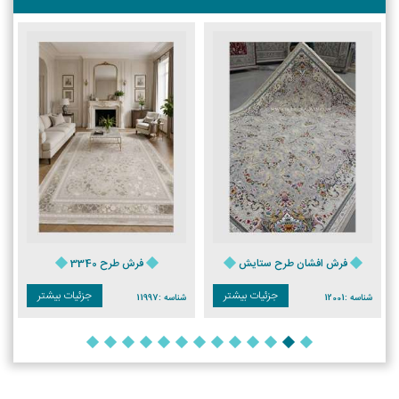
فرش افشان طرح ستایش
فرش طرح 3340
جزئیات بیشتر
جزئیات بیشتر
شناسه :
12001
شناسه :
11997