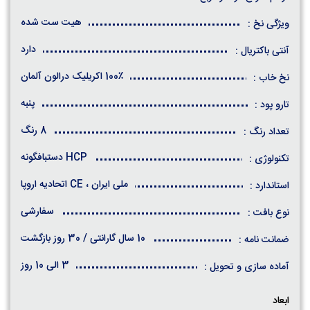
هیت ست شده
ویژگی نخ :
دارد
آنتی باکتریال :
100٪ اکریلیک درالون آلمان
نخ خاب :
پنبه
تارو پود :
8 رنگ
تعداد رنگ :
HCP دستبافگونه
تکنولوژی :
ملی ایران ، CE اتحادیه اروپا
استاندارد :
سفارشی
نوع بافت :
10 سال گارانتی / 30 روز بازگشت
ضمانت نامه :
3 الی 10 روز
آماده سازی و تحویل :
ابعاد