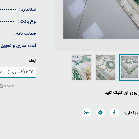
استاندارد :
نوع بافت :
ضمانت نامه :
آماده سازی و تحویل 
ابعاد
26850000
ر روی آن کلیک کنید
 بگذارید: