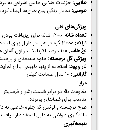
طلایی:
جزئیات طلایی حالتی اشرافی به ف
طوسی:
تعادل رنگی بین طرح‌ها ایجاد کرده
ویژگی‌های فنی
تعداد شانه:
1200 شانه برای ریزبافت بودن و شباهت به فرش دستباف.
تراکم:
3600 گره در هر متر طول برای استحکام و دوام بالا.
نخ خاب:
100 درصد اکریلیک درالون آلمان هیت‌ست شده، ضدحساسیت و بدون پرزدهی.
ویژگی گل برجسته:
جلوه سه‌بعدی و برجسته
تار و پود:
استفاده از پنبه طبیعی برای افزای
گارانتی:
10 سال ضمانت کیفی.
مزایا
مقاومت بالا در برابر شست‌وشو و فرسایش.
مناسب برای فضاهای پرتردد.
طرح برجسته و لوکس که جلوه خاصی به دک
ماندگاری طولانی به دلیل استفاده از الیاف ب
نتیجه‌گیری