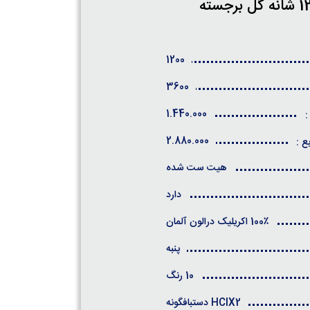
1200
3600
1.440.000
:
2.880.000
ع :
هیت ست شده
دارد
100٪ اکریلیک درالون آلمان
پنبه
10 رنگ
HCIX2 دستبافگونه