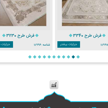
فرش طرح 3340
فرش طرح 3230
جزئیات بیشتر
جزئیات ب
1199
شناسه :
11996