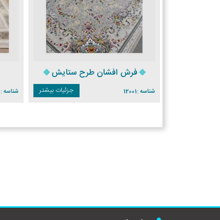
فرش افشان طرح ستایش
جزئیات بیشتر
جزئیات بیشتر
شناسه :
12001
شناسه :
7