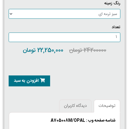
رنگ زمینه
تعداد
24200000 تومان
22,250,000 تومان
افزودن به سبد
توضیحات
دیدگاه کاربران
شناسه صفحه وب : A705008M/OPAL