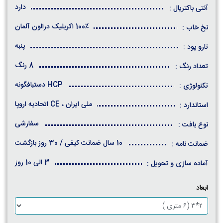
دارد
آنتی باکتریال :
100٪ اکریلیک درالون آلمان
نخ خاب :
پنبه
تارو پود :
8 رنگ
تعداد رنگ :
HCP دستبافگونه
تکنولوژی :
ملی ایران ، CE اتحادیه اروپا
استاندارد :
سفارشی
نوع بافت :
10 سال ضمانت کیفی / 30 روز بازگشت
ضمانت نامه :
3 الی 10 روز
آماده سازی و تحویل :
ابعاد