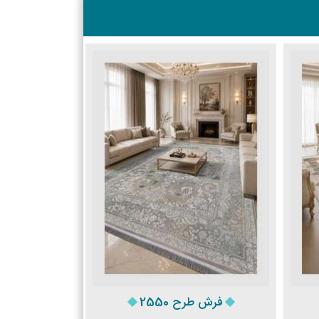
فرش طرح 2550
فرش طر