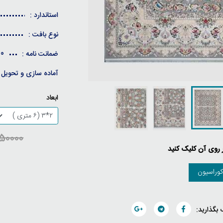
استاندارد :
نوع بافت :
10 سال ضمانت کیفی / 30 
ضمانت نامه :
آماده سازی و تحویل 
ابعاد
26850000
ر روی آن کلیک کنید
وراسیون
 بگذارید: