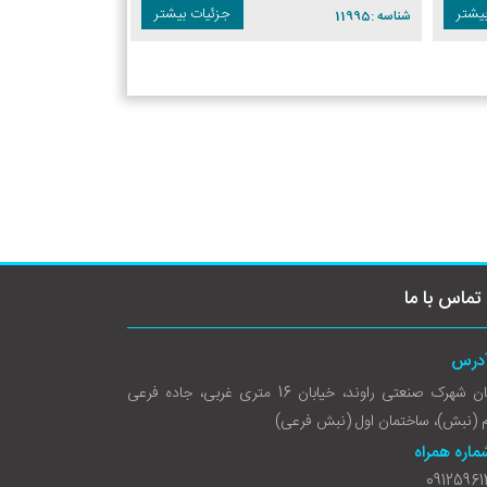
یشتر
جزئیات بیشتر
شناسه :
11995
شناسه :
11994
تماس با ما
درس
کاشان شهرک صنعتی راوند، خیابان 16 متری غربی، جاده فرعی
 (نبش)، ساختمان اول (نبش فرعی)
ماره همراه
09125961