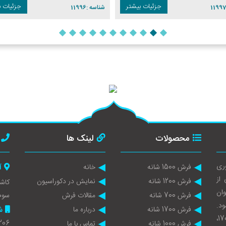
جزئیات بیشتر
جزئیات ب
1199
شناسه :
11996
محصولات
لینک ها
ری
فرش 1500 شانه
خانه
آ
 از
فرش 1200 شانه
نمایش در دکوراسیون
وان
فرش 700 شانه
مقالات فرش
سوم
ود.
فرش 1700 شانه
درباره ما
ش
تولید سالانه نزدیک به یک میلیون متر مربع فرش در انواع 1700،
206
فرش 1000 شانه
تماس با ما