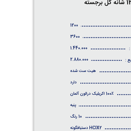
1200
3600
1.440.000
:
2.880.000
ع :
هیت ست شده
دارد
100٪ اکریلیک درالون آلمان
پنبه
10 رنگ
HCIX2 دستبافگونه