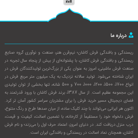
درباره ما
ریسندگی و بافندگی فرش کاشان؛ نیم‌قرن هنر، صنعت و نوآوری گروه صنایع
ریسندگی و بافندگی فرش کاشان، با پشتوانه‌ای از بیش از پنجاه سال تجربه در
صنعت فرش ماشینی، امروز به عنوان یکی از بزرگ‌ترین تولیدکنندگان فرش در
ایران شناخته می‌شود. تولید سالانه نزدیک به یک میلیون متر مربع فرش در
انواع 1700، 1500، 1200، 1000، 700 و 500 شانه، تنها بخشی از توان تولیدی
این مجموعه عظیم است. از سال 1387، برند فرش کاشان با ورود قدرتمند به
فضای دیجیتال، مسیر خرید فرش را برای مشتریان سراسر کشور آسان‌ تر کرد.
اکنون هر ایرانی می‌تواند با چند کلیک ساده، از میان صدها طرح و رنگ متنوع،
فرش دلخواه خود را مستقیماً از کارخانه، با تضمین اصالت، کیفیت و قیمت،
درب منزل دریافت کند. در دنیای امروز، اعتماد حرف اول را می‌زند؛ و نام فرش
کاشان، همچنان نماد اصالت در ریسندگی و بافندگی ایران است.