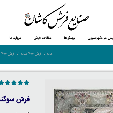
یش در دکوراسیون
ویدئوها
مقالات فرش
درباره ما
خانه
فرش 700 شانه
فرش 700 شانه 8 رنگ
فرش سوگند 50