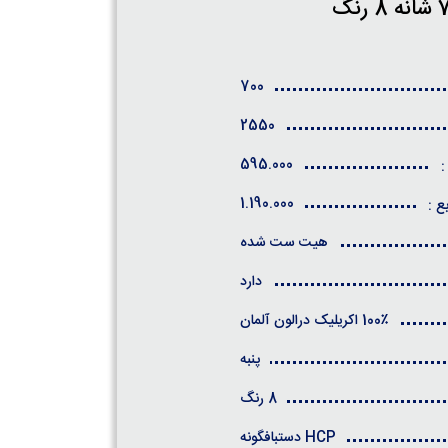
700
2550
595.000
:
1.190.000
ع :
هیت ست شده
دارد
100٪ اکریلیک درالون آلمان
پنبه
8 رنگ
HCP دستبافگونه