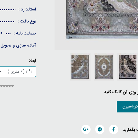
استاندارد :
نوع بافت :
10 سال ضمانت کیفی / 30 
ضمانت نامه :
آماده سازی و تحویل 
ابعاد
24200000 
ر روی آن کلیک کنید
وراسیون
 بگذارید: