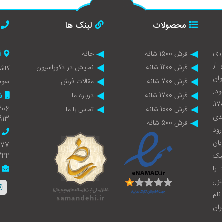
محصولات
لینک ها
ری
فرش 1500 شانه
خانه
آ
 از
فرش 1200 شانه
نمایش در دکوراسیون
وان
فرش 700 شانه
مقالات فرش
سوم
ود.
فرش 1700 شانه
درباره ما
ش
تولید سالانه نزدیک به یک میلیون متر مربع فرش در انواع 1700،
206
فرش 1000 شانه
تماس با ما
ولیدی
913
فرش 500 شانه
با ورود
ان
777
لیک
344
را
نزل
نام
ان