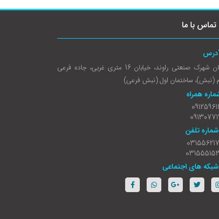
تماس با ما
درس
کاشان شهرک صنعتی راوند، خیابان 16 متری غربی، جاده فرعی
 (نبش)، ساختمان اول (نبش فرعی)
ماره همراه
09125961
09130771
شماره تلفن
03155621
03155515
شبکه های اجتماعی