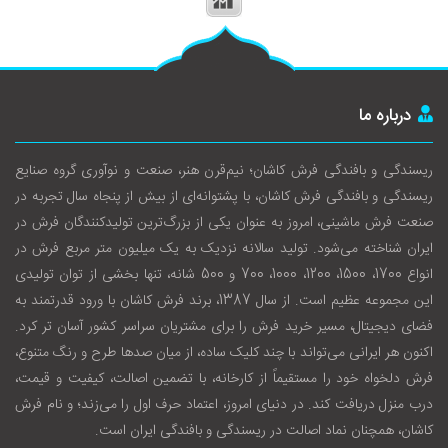
درباره ما
ریسندگی و بافندگی فرش کاشان؛ نیم‌قرن هنر، صنعت و نوآوری گروه صنایع
ریسندگی و بافندگی فرش کاشان، با پشتوانه‌ای از بیش از پنجاه سال تجربه در
صنعت فرش ماشینی، امروز به عنوان یکی از بزرگ‌ترین تولیدکنندگان فرش در
ایران شناخته می‌شود. تولید سالانه نزدیک به یک میلیون متر مربع فرش در
انواع 1700، 1500، 1200، 1000، 700 و 500 شانه، تنها بخشی از توان تولیدی
این مجموعه عظیم است. از سال 1387، برند فرش کاشان با ورود قدرتمند به
فضای دیجیتال، مسیر خرید فرش را برای مشتریان سراسر کشور آسان‌ تر کرد.
اکنون هر ایرانی می‌تواند با چند کلیک ساده، از میان صدها طرح و رنگ متنوع،
فرش دلخواه خود را مستقیماً از کارخانه، با تضمین اصالت، کیفیت و قیمت،
درب منزل دریافت کند. در دنیای امروز، اعتماد حرف اول را می‌زند؛ و نام فرش
کاشان، همچنان نماد اصالت در ریسندگی و بافندگی ایران است.